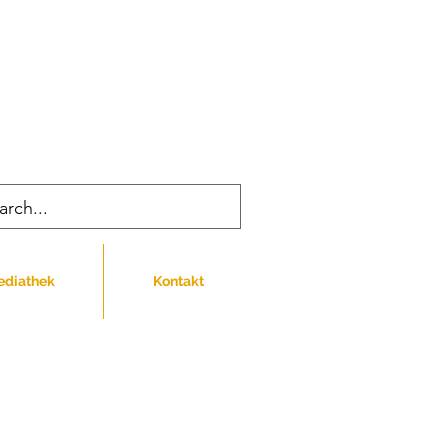
e
ags, donnerstags und freitags
 Uhr
ediathek
Kontakt