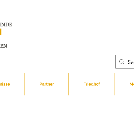
Offene Kirch
immer dienst
von 10 bis 12
nisse
Partner
Friedhof
M