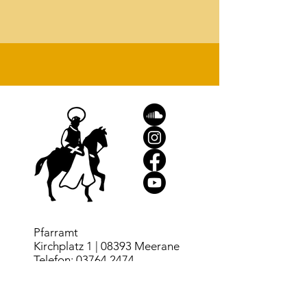
Pfarramt
Kirchplatz 1 | 08393 Meerane
Telefon:
03764 2474
Telefax:
03764 186716
kg.meerane@evlks.de