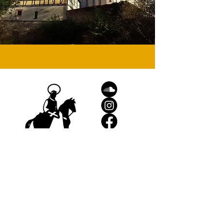
Pfarramt
Kirchplatz 1 | 08393 Meerane
Telefon:
03764 2474
Telefax:
03764 186716
kg.meerane@evlks.de